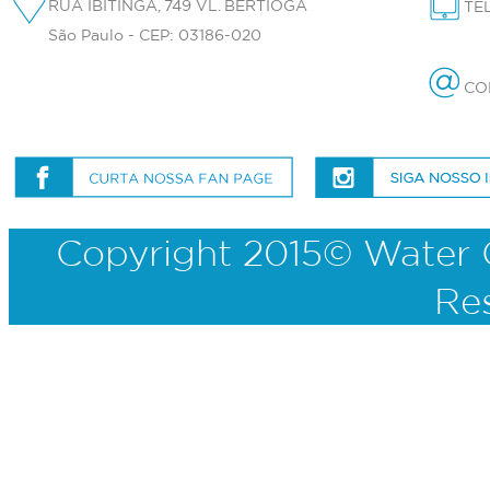
RUA IBITINGA, 749 VL. BERTIOGA
TEL
São Paulo - CEP: 03186-020
CO
Copyright 2015© Water C
Re